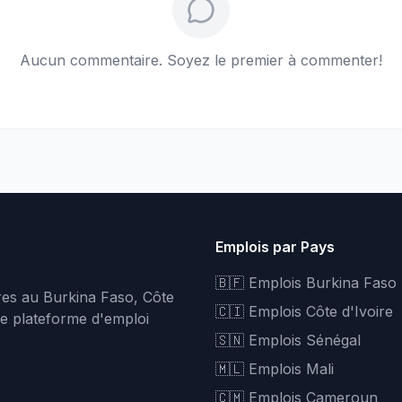
Aucun commentaire. Soyez le premier à commenter!
Emplois par Pays
🇧🇫 Emplois Burkina Faso
fres au Burkina Faso, Côte
🇨🇮 Emplois Côte d'Ivoire
re plateforme d'emploi
🇸🇳 Emplois Sénégal
🇲🇱 Emplois Mali
🇨🇲 Emplois Cameroun