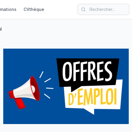
rmations
CVthèque
l