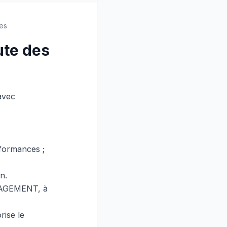
es
te des
avec
rformances ;
n.
NAGEMENT, à
rise le