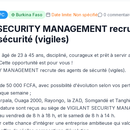
PC
Burkina Faso
Date limite: Non spécifié
0 commentair
SECURITY MANAGEMENT recru
écurité (vigiles)
gé de 23 à 45 ans, discipliné, courageux et prêt à servir 
Cette opportunité est pour vous !
MANAGEMENT recrute des agents de sécurité (vigiles).
 de 50 000 FCFA, avec possibilité d'évolution selon vos pe
aque semaine ;
Karpala, Ouaga 2000, Rayongo, la ZAD, Somgandé et Tanghi
ndidature sont reçus au siège de VIGILANT SECURITY MA
u vendredi de 8 h à 18 h, et le samedi de 8 h à 14 h.
 cette chance d'intégrer une entreprise ambitieuse qui valo