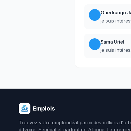
Ouedraogo J
O
je suis intér
Sama Uriel
S
je suis inté
Emplois
Trouvez votre emploi idéal parmi des milliers d'of
d'Ivoire, Sénégal et partout en Afrique. La premiè