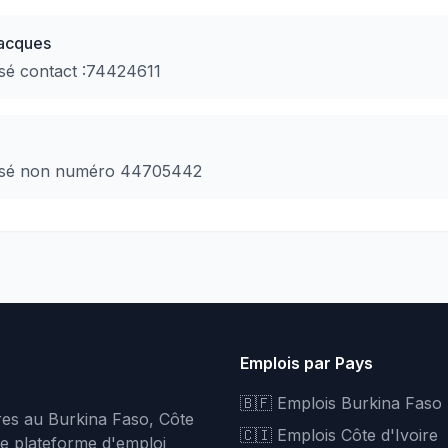
acques
essé contact :74424611
ressé non numéro 44705442
Emplois par Pays
🇧🇫 Emplois Burkina Faso
fres au Burkina Faso, Côte
🇨🇮 Emplois Côte d'Ivoire
re plateforme d'emploi