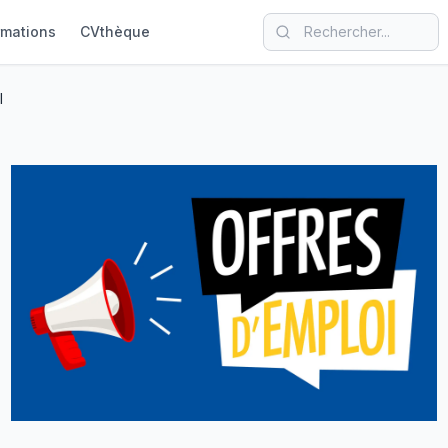
rmations
CVthèque
l