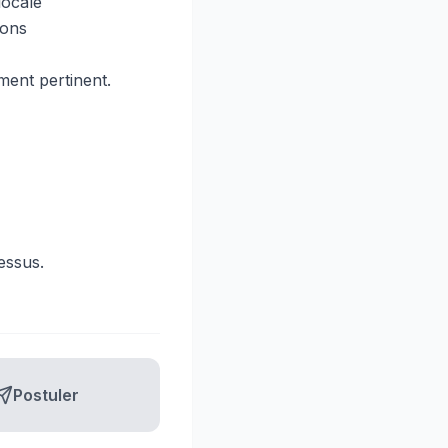
locale
ions
ment pertinent.
essus.
Postuler