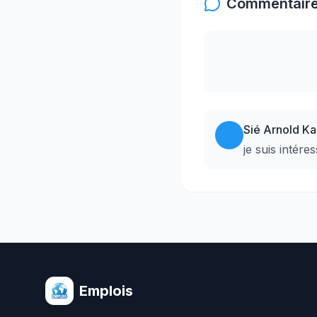
Commentaires
Sié Arnold K
S
je suis intére
Emplois