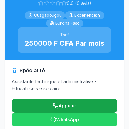
0.0 (0 avis)
Ouagadougou
Expérience: 9
Burkina Faso
Tarif
250000 F CFA Par mois
Spécialité
Assistante technique et administrative -
Éducatrice vie scolaire
Appeler
WhatsApp