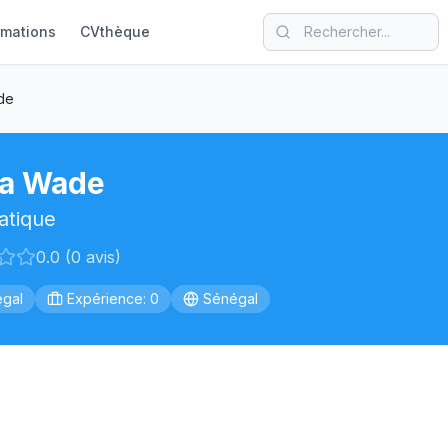
rmations
CVthèque
de
a Wade
atique
0.0 (0 avis)
gal
Expérience: 0
Sénégal