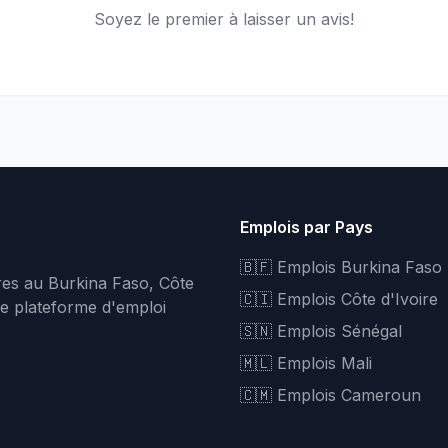
Soyez le premier à laisser un avis!
Emplois par Pays
🇧🇫 Emplois Burkina Faso
fres au Burkina Faso, Côte
🇨🇮 Emplois Côte d'Ivoire
re plateforme d'emploi
🇸🇳 Emplois Sénégal
🇲🇱 Emplois Mali
🇨🇲 Emplois Cameroun