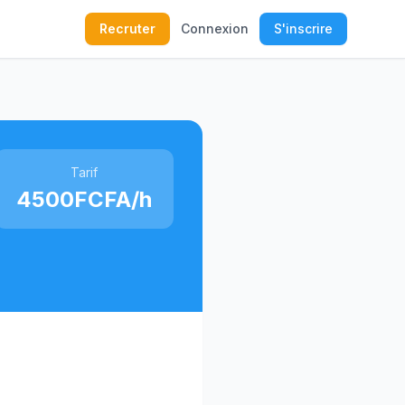
Recruter
Connexion
S'inscrire
Tarif
4500FCFA/h