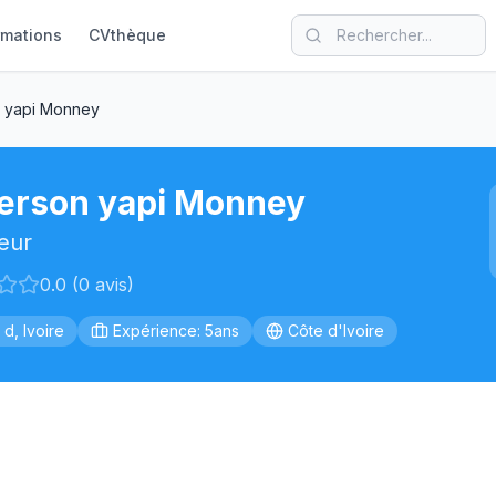
rmations
CVthèque
 yapi Monney
erson yapi Monney
eur
0.0 (0 avis)
 d, Ivoire
Expérience: 5ans
Côte d'Ivoire