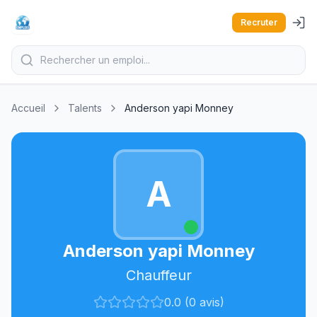
Recruter
Accueil
Talents
Anderson yapi Monney
A
Anderson yapi Monney
Chauffeur
0.0 (0 avis)