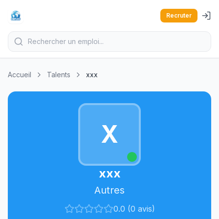
Recruter
Accueil
Talents
xxx
X
xxx
Autres
0.0 (0 avis)