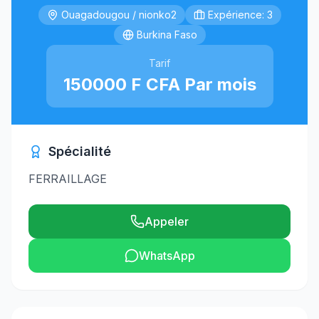
Ouagadougou / nionko2
Expérience: 3
Burkina Faso
Tarif
150000 F CFA Par mois
Spécialité
FERRAILLAGE
Appeler
WhatsApp