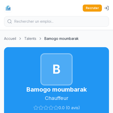
Recruter
Accueil
Talents
Bamogo moumbarak
B
Bamogo moumbarak
Chauffeur
0.0 (0 avis)