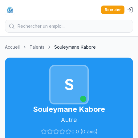
Recruter
Accueil
Talents
Souleymane Kabore
S
Souleymane Kabore
Autre
0.0 (0 avis)