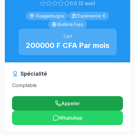
0.0 (0 avis)
Ouagadougou
Expérience: 6
Burkina Faso
Tarif
200000 F CFA Par mois
Spécialité
Comptable
Appeler
WhatsApp