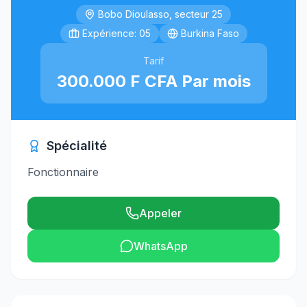
Bobo Dioulasso, secteur 25
Expérience: 05
Burkina Faso
Tarif
300.000 F CFA Par mois
Spécialité
Fonctionnaire
Appeler
WhatsApp