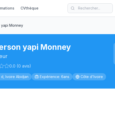
rmations
CVthèque
 yapi Monney
erson yapi Monney
eur
0.0 (0 avis)
 d, Ivoire Abidjan
Expérience: 6ans
Côte d'Ivoire