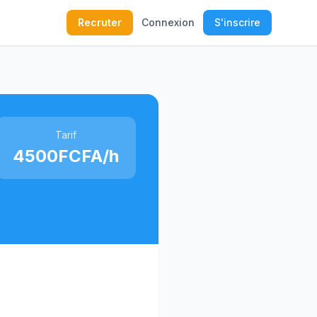
Recruter
Connexion
S'inscrire
Tarif
4500FCFA/h