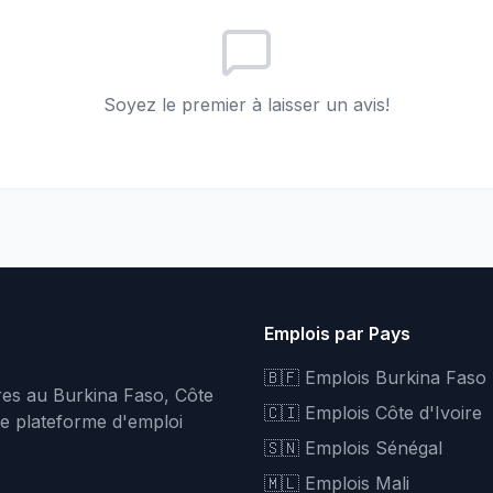
Soyez le premier à laisser un avis!
Emplois par Pays
🇧🇫 Emplois Burkina Faso
fres au Burkina Faso, Côte
🇨🇮 Emplois Côte d'Ivoire
re plateforme d'emploi
🇸🇳 Emplois Sénégal
🇲🇱 Emplois Mali