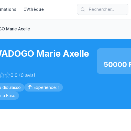
rmations
CVthèque
 Marie Axelle
ADOGO Marie Axelle
50000 F
0.0 (0 avis)
 dioulasso
Expérience: 1
ina Faso