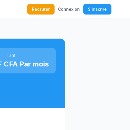
Recruter
Connexion
S'inscrire
Tarif
 CFA Par mois