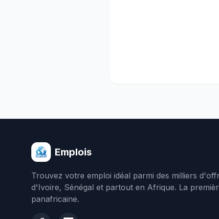
Emplois
Trouvez votre emploi idéal parmi des milliers d'of
d'Ivoire, Sénégal et partout en Afrique. La premiè
panafricaine.