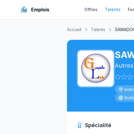
Emplois
Offres
Talents
Fo
Accueil
Talents
SAWADOGO
SAW
Autres
bobo
Burk
Spécialité