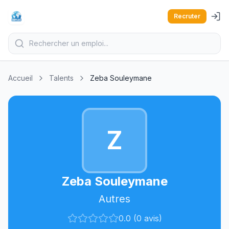
Recruter
Accueil
Talents
Zeba Souleymane
Z
Zeba Souleymane
Autres
0.0 (0 avis)