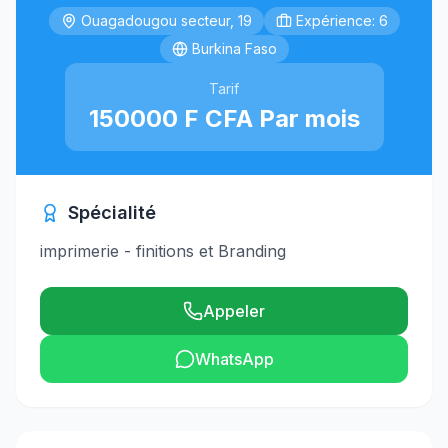
Ouagadougou secteur, 19
Expérience: 6
Burkina Faso
Tarif
150000 F CFA Par mois
Spécialité
imprimerie - finitions et Branding
Appeler
WhatsApp