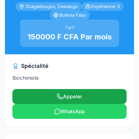
Ouagadougou, Dassasgo
Expérience: 3
Burkina Faso
Tarif
150000 F CFA Par mois
Spécialité
Biochimiste
Appeler
WhatsApp