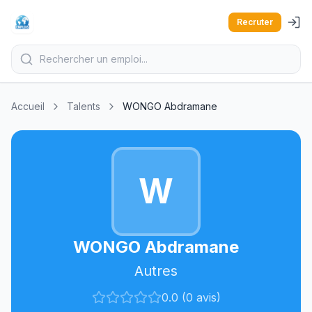
Recruter
Accueil
Talents
WONGO Abdramane
W
WONGO Abdramane
Autres
0.0 (0 avis)