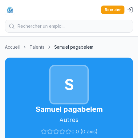
Recruter
Accueil
Talents
Samuel pagabelem
S
Samuel pagabelem
Autres
0.0 (0 avis)