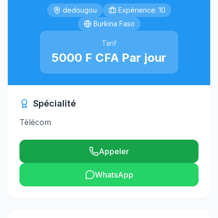
dedougou
Expérience: 10
Burkina Faso
Tarif
5000 F CFA Par jour
Spécialité
Télécom
Appeler
WhatsApp