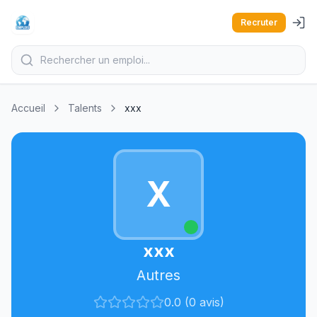
Recruter
Accueil
Talents
xxx
X
xxx
Autres
0.0 (0 avis)