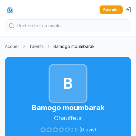
Recruter
Accueil
Talents
Bamogo moumbarak
B
Bamogo moumbarak
Chauffeur
0.0 (0 avis)