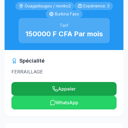
Ouagadougou / nionko2
Expérience: 3
Burkina Faso
Tarif
150000 F CFA Par mois
Spécialité
FERRAILLAGE
Appeler
WhatsApp