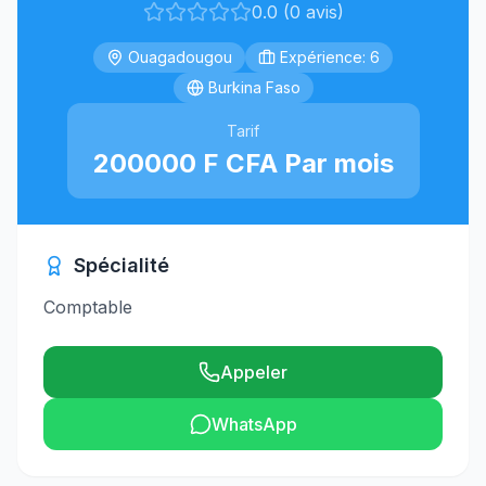
0.0 (0 avis)
Ouagadougou
Expérience: 6
Burkina Faso
Tarif
200000 F CFA Par mois
Spécialité
Comptable
Appeler
WhatsApp