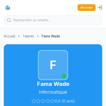
Recruter
Accueil
Talents
Fama Wade
F
Fama Wade
Informatique
0.0 (0 avis)