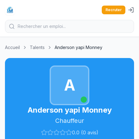
Recruter
Accueil
Talents
Anderson yapi Monney
A
Anderson yapi Monney
Chauffeur
0.0 (0 avis)