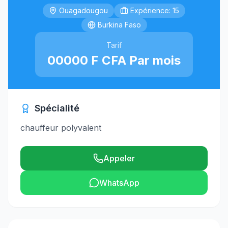
Ouagadougou
Expérience: 15
Burkina Faso
Tarif
00000 F CFA Par mois
Spécialité
chauffeur polyvalent
Appeler
WhatsApp