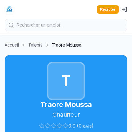
Recruter
Accueil
Talents
Traore Moussa
T
Traore Moussa
Chauffeur
0.0 (0 avis)