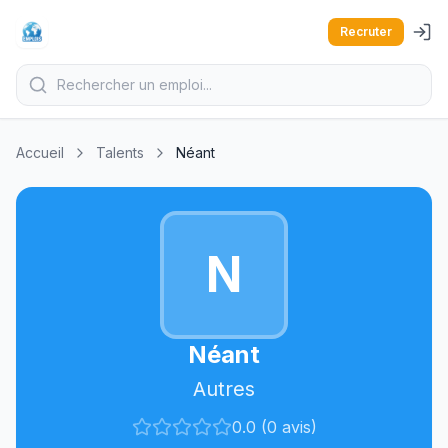
Recruter
Accueil
Talents
Néant
N
Néant
Autres
0.0 (0 avis)