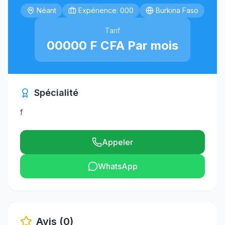
Néant
Expérience: 000
Burkina Faso
Tarif
00000 F CFA Par mois
Spécialité
f
Appeler
WhatsApp
Avis (0)