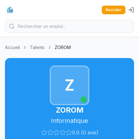
Recruter
Accueil
Talents
ZOROM
Z
ZOROM
Informatique
0.0 (0 avis)