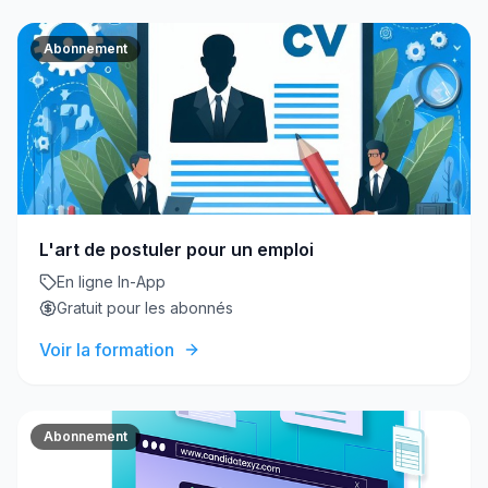
Abonnement
L'art de postuler pour un emploi
En ligne In-App
Gratuit pour les abonnés
Voir la formation
Abonnement