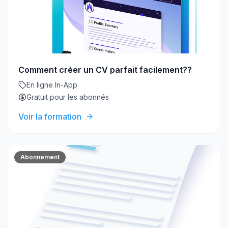
Comment créer un CV parfait facilement??
En ligne In-App
Gratuit pour les abonnés
Voir la formation
Abonnement