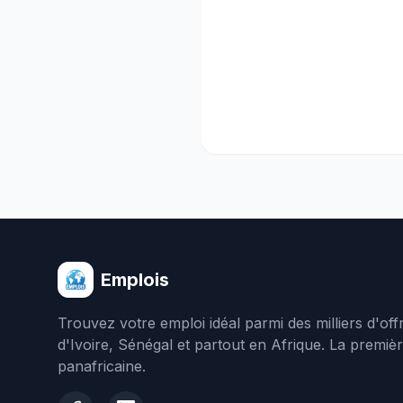
Emplois
Trouvez votre emploi idéal parmi des milliers d'of
d'Ivoire, Sénégal et partout en Afrique. La premiè
panafricaine.