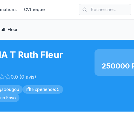
rmations
CVthèque
uth Fleur
A T Ruth Fleur
250000 F
0.0 (0 avis)
gadougou
Expérience: 5
ina Faso