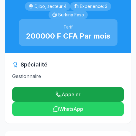
Djibo, secteur 4
Expérience: 3
Burkina Faso
Tarif
200000 F CFA Par mois
Spécialité
Gestionnaire
Appeler
WhatsApp