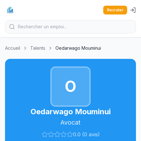
Recruter
Accueil
Talents
Oedarwago Mouminui
O
Oedarwago Mouminui
Avocat
0.0 (0 avis)