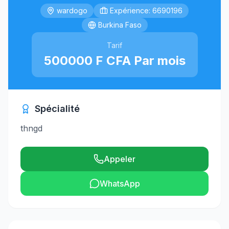
wardogo
Expérience: 6690196
Burkina Faso
Tarif
500000 F CFA Par mois
Spécialité
thngd
Appeler
WhatsApp