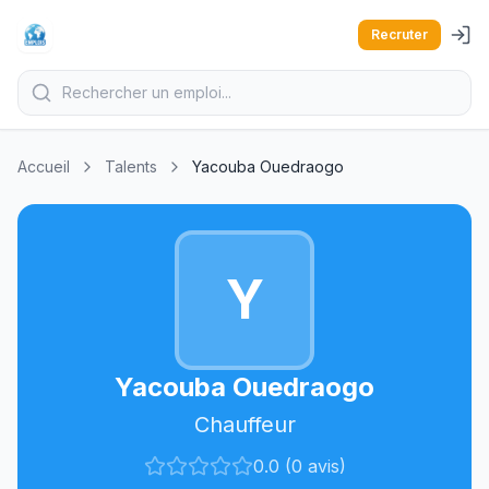
Recruter
Accueil
Talents
Yacouba Ouedraogo
Y
Yacouba Ouedraogo
Chauffeur
0.0 (0 avis)