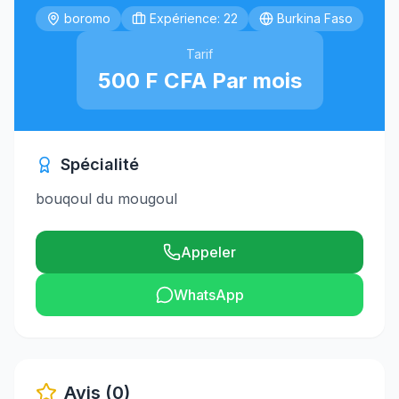
boromo
Expérience: 22
Burkina Faso
Tarif
500 F CFA Par mois
Spécialité
bouqoul du mougoul
Appeler
WhatsApp
Avis (0)