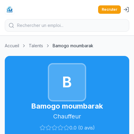
Recruter
Accueil
Talents
Bamogo moumbarak
B
Bamogo moumbarak
Chauffeur
0.0 (0 avis)