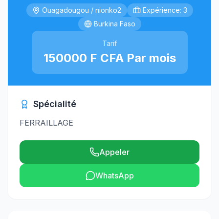
Ouagadougou / nionko2
Expérience: 3
Burkina Faso
Tarif
150000 F CFA Par mois
Spécialité
FERRAILLAGE
Appeler
WhatsApp