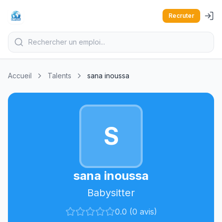
Recruter
Accueil
Talents
sana inoussa
S
sana inoussa
Babysitter
0.0 (0 avis)