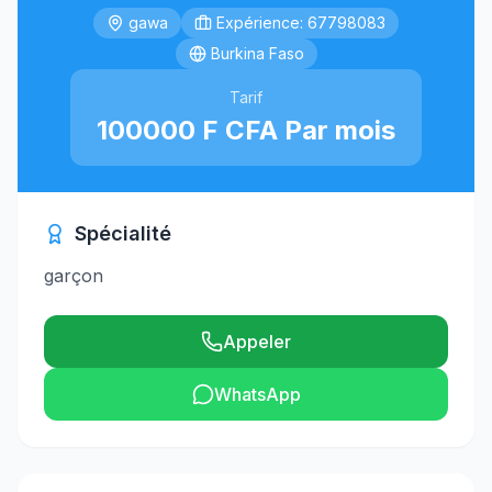
gawa
Expérience: 67798083
Burkina Faso
Tarif
100000 F CFA Par mois
Spécialité
garçon
Appeler
WhatsApp