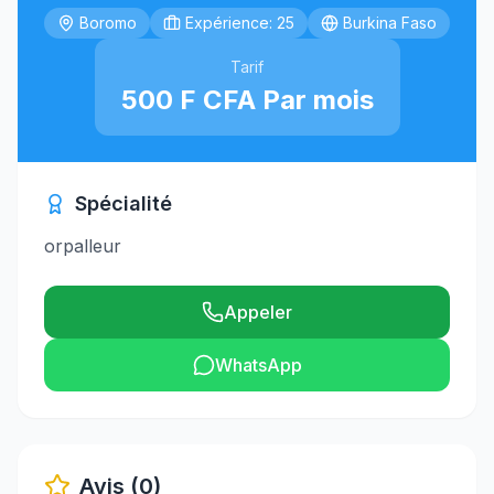
Boromo
Expérience: 25
Burkina Faso
Tarif
500 F CFA Par mois
Spécialité
orpalleur
Appeler
WhatsApp
Avis (0)