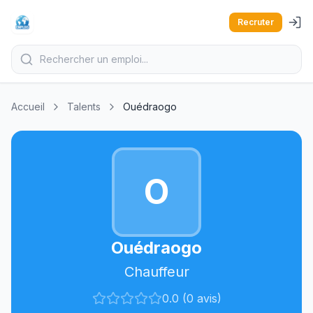
Recruter
Accueil
Talents
Ouédraogo
O
Ouédraogo
Chauffeur
0.0 (0 avis)