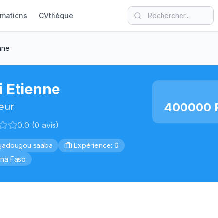
rmations
CVthèque
enne
i Etienne
400000 F
eur
0.0 (0 avis)
gadougou saaba
Expérience: 6
ina Faso