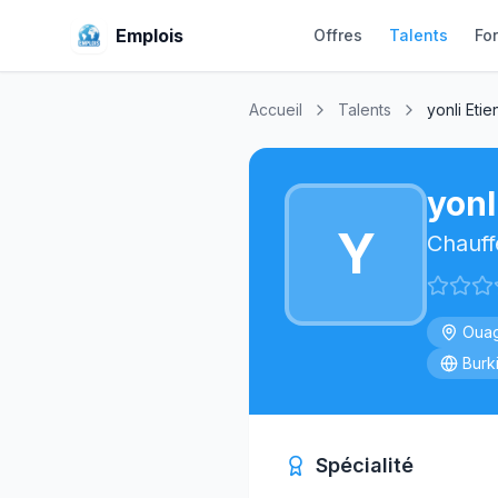
Emplois
Offres
Talents
Fo
Accueil
Talents
yonli Eti
yonl
Y
Chauff
Oua
Burk
Spécialité