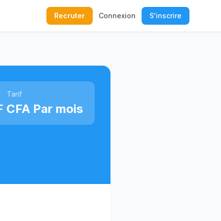
Recruter
Connexion
S'inscrire
Tarif
 CFA Par mois