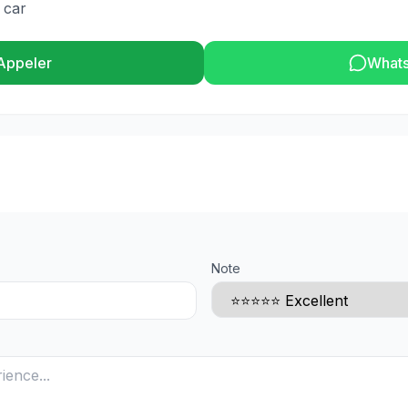
 car
Appeler
What
Note