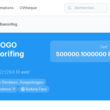
rmations
CVthèque
amorifing
NOGO
Tarif
orifing
500000.1000000 F
0.0 (0 avis)
 Dioulasso, Ouagadougou
rience: 11
Burkina Faso