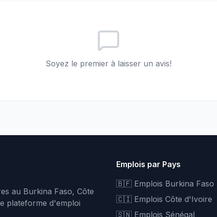
Soyez le premier à laisser un avis!
Emplois par Pays
🇧🇫 Emplois Burkina Faso
fres au Burkina Faso, Côte
🇨🇮 Emplois Côte d'Ivoire
re plateforme d'emploi
🇸🇳 Emplois Sénégal