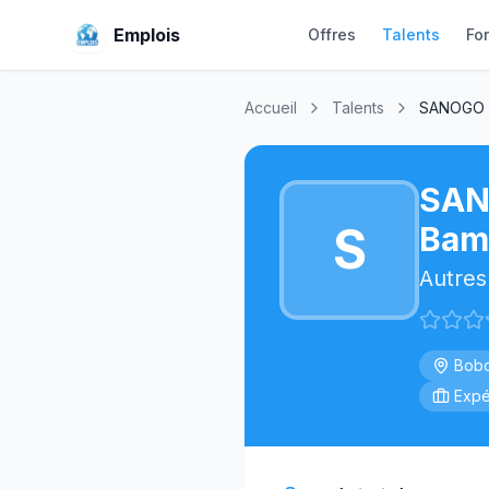
Emplois
Offres
Talents
Fo
Accueil
Talents
SANOGO B
SA
S
Bam
Autres
Bobo
Expé