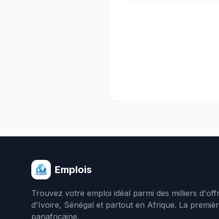
Emplois
Trouvez votre emploi idéal parmi des milliers d'of
d'Ivoire, Sénégal et partout en Afrique. La premiè
panafricaine.