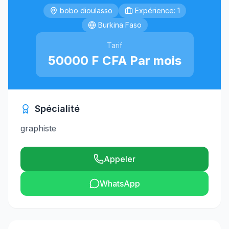
bobo dioulasso
Expérience: 1
Burkina Faso
Tarif
50000 F CFA Par mois
Spécialité
graphiste
Appeler
WhatsApp