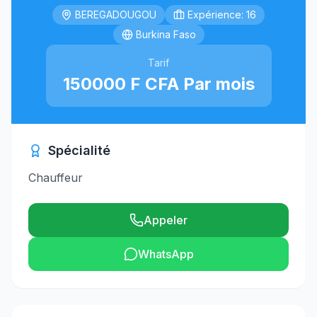
BEREGADOUGOU
Expérience: 16
Burkina Faso
Tarif
150000 F CFA Par mois
Spécialité
Chauffeur
Appeler
WhatsApp