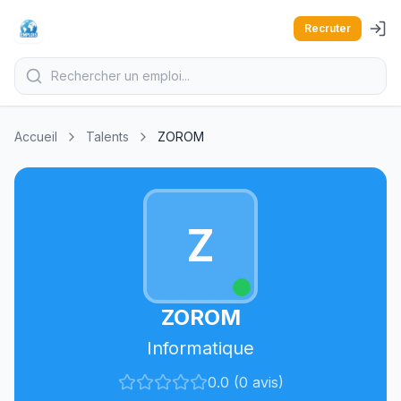
Recruter
Accueil
Talents
ZOROM
Z
ZOROM
Informatique
0.0 (0 avis)