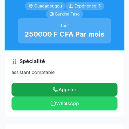
Ouagadougou
Expérience: 5
Burkina Faso
Tarif
250000 F CFA Par mois
Spécialité
assistant comptable
Appeler
WhatsApp