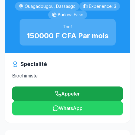
Ouagadougou, Dassasgo
Expérience: 3
Burkina Faso
Tarif
150000 F CFA Par mois
Spécialité
Biochimiste
Appeler
WhatsApp