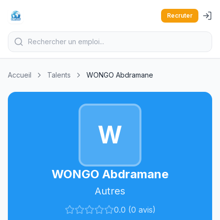
Recruter
Accueil
Talents
WONGO Abdramane
W
WONGO Abdramane
Autres
0.0 (0 avis)