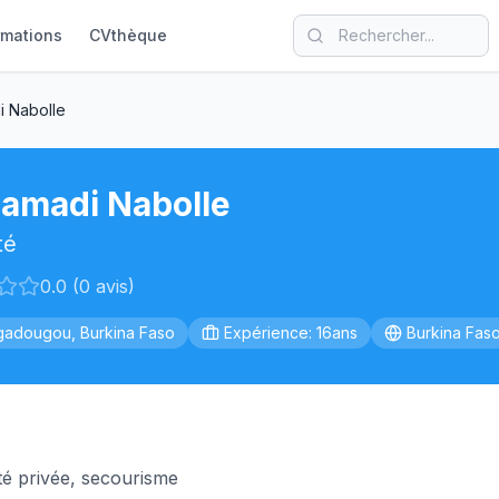
rmations
CVthèque
 Nabolle
amadi Nabolle
té
0.0 (0 avis)
adougou, Burkina Faso
Expérience: 16ans
Burkina Fas
té privée, secourisme