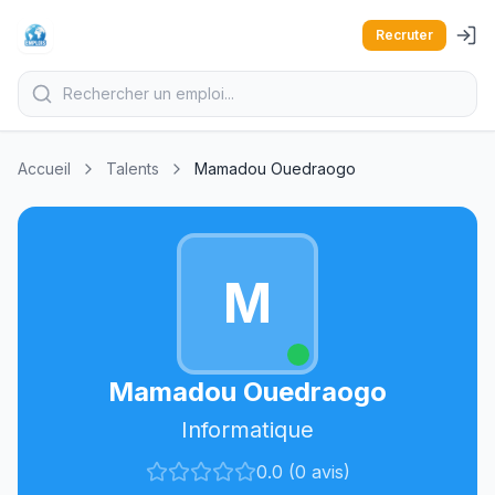
Recruter
Accueil
Talents
Mamadou Ouedraogo
M
Mamadou Ouedraogo
Informatique
0.0 (0 avis)