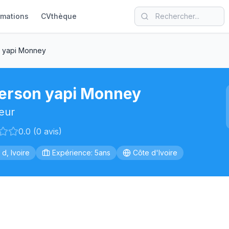
rmations
CVthèque
 yapi Monney
erson yapi Monney
eur
0.0 (0 avis)
 d, Ivoire
Expérience: 5ans
Côte d'Ivoire