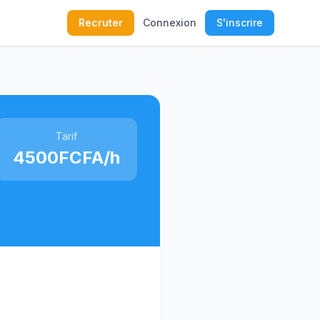
Recruter
Connexion
S'inscrire
Tarif
4500FCFA/h