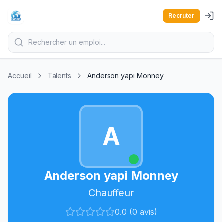
Recruter
Accueil
Talents
Anderson yapi Monney
A
Anderson yapi Monney
Chauffeur
0.0 (0 avis)