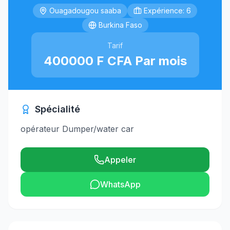
Ouagadougou saaba
Expérience: 6
Burkina Faso
Tarif
400000 F CFA Par mois
Spécialité
opérateur Dumper/water car
Appeler
WhatsApp