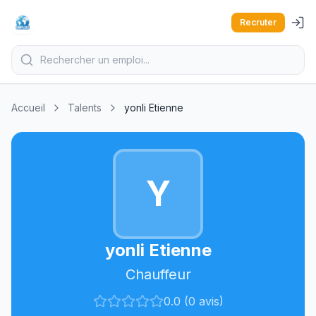
Recruter
Accueil
Talents
yonli Etienne
Y
yonli Etienne
Chauffeur
0.0 (0 avis)