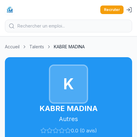
Recruter
Accueil
Talents
KABRE MADINA
K
KABRE MADINA
Autres
0.0 (0 avis)