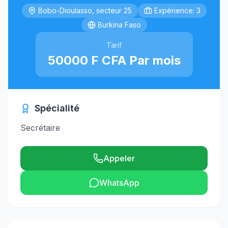
Bobo-Dioulasso, secteur 25
Expérience: 3
Burkina Faso
Tarif
50000 F CFA Par mois
Spécialité
Secrétaire
Appeler
WhatsApp