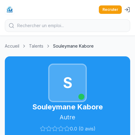
Recruter
Accueil
Talents
Souleymane Kabore
S
Souleymane Kabore
Autre
0.0 (0 avis)