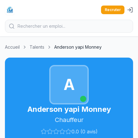
Recruter
Accueil
Talents
Anderson yapi Monney
A
Anderson yapi Monney
Chauffeur
0.0 (0 avis)