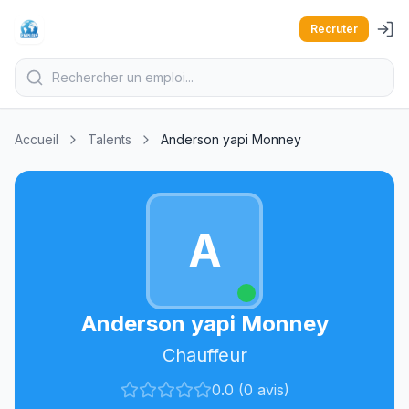
Recruter
Accueil
Talents
Anderson yapi Monney
A
Anderson yapi Monney
Chauffeur
0.0 (0 avis)