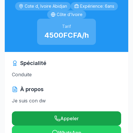
Cote d, Ivoire Abidjan
Expérience: 6ans
Côte d'Ivoire
Tarif
4500FCFA/h
Spécialité
Conduite
À propos
Je suis con dw
Appeler
WhatsApp