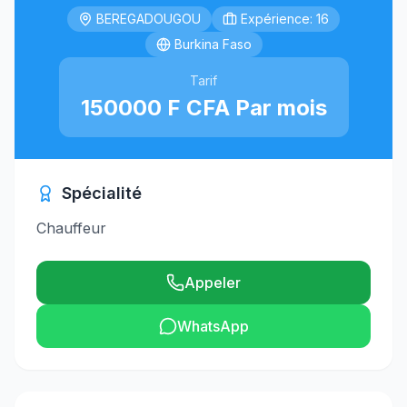
BEREGADOUGOU
Expérience: 16
Burkina Faso
Tarif
150000 F CFA Par mois
Spécialité
Chauffeur
Appeler
WhatsApp